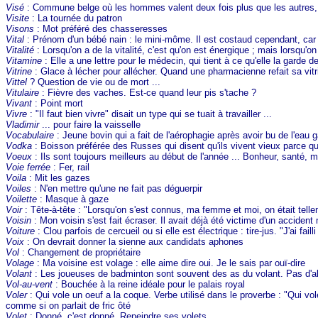
Visé
: Commune belge où les hommes valent deux fois plus que les autres
Visite
: La tournée du patron
Visons
: Mot préféré des chasseresses
Vital
: Prénom d'un bébé nain : le mini-môme. Il est costaud cependant, car le
Vitalité
: Lorsqu'on a de la vitalité, c'est qu'on est énergique ; mais lorsqu'on 
Vitamine
: Elle a une lettre pour le médecin, qui tient à ce qu'elle la garde der
Vitrine
: Glace à lécher pour allécher. Quand une pharmacienne refait sa vitr
Vittel
? Question de vie ou de mort ...
Vitulaire
: Fièvre des vaches. Est-ce quand leur pis s'tache ?
Vivant
: Point mort
Vivre
: "Il faut bien vivre" disait un type qui se tuait à travailler ...
Vladimir
... pour faire la vaisselle
Vocabulaire
: Jeune bovin qui a fait de l'aérophagie après avoir bu de l'eau
Vodka
: Boisson préférée des Russes qui disent qu'ils vivent vieux parce qu
Voeux
: Ils sont toujours meilleurs au début de l'année ... Bonheur, santé, 
Voie ferrée
: Fer, rail
Voila
: Mit les gazes
Voiles
: N'en mettre qu'une ne fait pas déguerpir
Voilette
: Masque à gaze
Voir
: Tête-à-tête : "Lorsqu'on s'est connus, ma femme et moi, on était telle
Voisin
: Mon voisin s'est fait écraser. Il avait déjà été victime d'un accident 
Voiture
: Clou parfois de cercueil ou si elle est électrique : tire-jus. "J'ai fa
Voix
: On devrait donner la sienne aux candidats aphones
Vol
: Changement de propriétaire
Volage
: Ma voisine est volage : elle aime dire oui. Je le sais par ouï-dire
Volant
: Les joueuses de badminton sont souvent des as du volant. Pas d'alco
Vol-au-vent
: Bouchée à la reine idéale pour le palais royal
Voler
: Qui vole un oeuf a la coque. Verbe utilisé dans le proverbe : "Qui vole 
comme si on parlait de fric ôté
Volet
: Donné, c'est donné. Repeindre ses volets