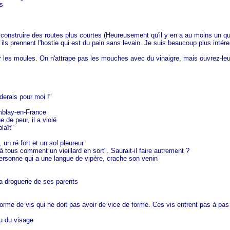
s
pu construire des routes plus courtes (Heureusement qu'il y en a au moins un qu
 ils prennent l'hostie qui est du pain sans levain. Je suis beaucoup plus intéres
vrir les moules. On n'attrape pas les mouches avec du vinaigre, mais ouvrez-le
derais pour moi !"
mblay-en-France
 de peur, il a violé
laît"
 un ré fort et un sol pleureur
à tous comment un vieillard en sort". Saurait-il faire autrement ?
personne qui a une langue de vipère, crache son venin
 la droguerie de ses parents
forme de vis qui ne doit pas avoir de vice de forme. Ces vis entrent pas à pas 
eu du visage