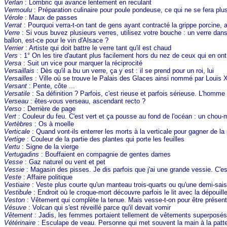
Verlan
: Lombric qui avance lentement en reculant
Vermoulu
: Préparation culinaire pour poule pondeuse, ce qui ne se fera pl
Vérole
: Maux de passes
Verrat
: Pourquoi verra-t-on tant de gens ayant contracté la grippe porcine, al
Verre
: Si vous buvez plusieurs verres, utilisez votre bouche : un verre dans l
ballon, est-ce pour le vin d'Alsace ?
Verrier
: Artiste qui doit battre le verre tant qu'il est chaud
Vers
: 1° On les tire d'autant plus facilement hors du nez de ceux qui en on
Versa
: Suit un vice pour marquer la réciprocité
Versaillais
: Dès qu'il a bu un verre, ça y est : il se prend pour un roi, lui
Versailles
: Ville où se trouve le Palais des Glaces ainsi nommé par Louis X
Versant
: Pente, côte ...
Versatile
: Sa définition ? Parfois, c'est rieuse et parfois sérieuse. L'homme 
Verseau
: êtes-vous verseau, ascendant recto ?
Verso
: Derrière de page
Vert
: Couleur du feu. C'est vert et ça pousse au fond de l'océan : un chou-
Vertèbres
: Os à moelle
Verticale
: Quand vont-ils enterrer les morts à la verticale pour gagner de la
Vertige
: Couleur de la partie des plantes qui porte les feuilles
Vertu
: Signe de la vierge
Vertugadins
: Bouffaient en compagnie de gentes dames
Vesse
: Gaz naturel ou vent et pet
Vessie
: Magasin des pisses. Je dis parfois que j'ai une grande vessie. C'e
Veste
: Affaire politique
Vestiaire
: Veste plus courte qu'un manteau trois-quarts ou qu'une demi-sai
Vestibule
: Endroit où le croque-mort découvre parfois le lit avec la dépouille
Veston
: Vêtement qui complète la tenue. Mais vesse-t-on pour être présent
Vésuve
: Volcan qui s'est réveillé parce qu'il devait vomir
Vêtement
: Jadis, les femmes portaient tellement de vêtements superposés, 
Vétérinaire
: Esculape de veau. Personne qui met souvent la main à la patte.