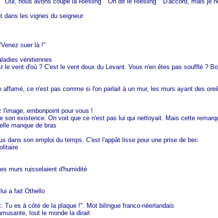
" "Oui, nous avons coupé la Riesling" "On dit le Riesling" "D'accord, mais je n
nt dans les vignes du seigneur
"Venez suer là !"
aladies vénitiennes
st le vent d'où ? C'est le vent doux du Levant. Vous n'en êtes pas soufflé ? B
e affamé, ce n'est pas comme si l'on parlait à un mur, les murs ayant des orei
ez l'image, embonpoint pour vous !
e son existence. On voit que ce n'est pas lui qui nettoyait. Mais cette remar
, elle manque de bras
trous dans son emploi du temps. C'est l'appât lisse pour une prise de bec
litaire
es murs ruisselaient d'humidité
ui a fait Othello
t. Tu es à côté de la plaque !". Mot bilingue franco-néerlandais
amusante, tout le monde la dirait