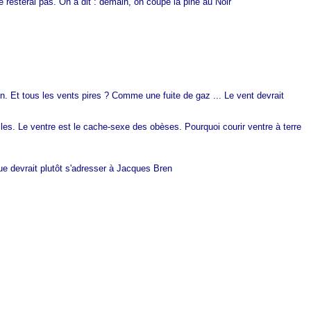
e resterai pas. On a dit : demain, on coupe la pine au Noir"
on. Et tous les vents pires ? Comme une fuite de gaz ... Le vent devrait
lles. Le ventre est le cache-sexe des obèses. Pourquoi courir ventre à terre
que devrait plutôt s'adresser à Jacques Bren