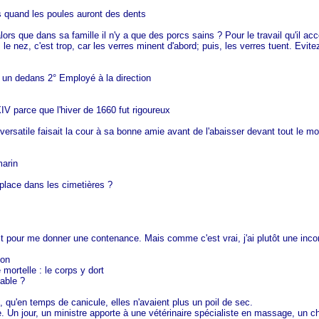
us quand les poules auront des dents
ors que dans sa famille il n'y a que des porcs sains ? Pour le travail qu'il acc
e nez, c'est trop, car les verres minent d'abord; puis, les verres tuent. Evitez
t un dedans 2° Employé à la direction
IV parce que l'hiver de 1660 fut rigoureux
versatile faisait la cour à sa bonne amie avant de l'abaisser devant tout le mon
marin
 place dans les cimetières ?
st pour me donner une contenance. Mais comme c'est vrai, j'ai plutôt une inc
son
 mortelle : le corps y dort
able ?
qu'en temps de canicule, elles n'avaient plus un poil de sec.
 Un jour, un ministre apporte à une vétérinaire spécialiste en massage, un ch