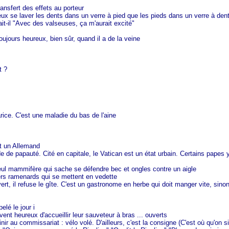
transfert des effets au porteur
ieux se laver les dents dans un verre à pied que les pieds dans un verre à den
-il "Avec des valseuses, ça m'aurait excité"
oujours heureux, bien sûr, quand il a de la veine
t ?
arice. C'est une maladie du bas de l'aine
it un Allemand
itude de papauté. Cité en capitale, le Vatican est un état urbain. Certains pap
 seul mammifère qui sache se défendre bec et ongles contre un aigle
iers ramenards qui se mettent en vedette
vert, il refuse le gîte. C'est un gastronome en herbe qui doit manger vite, sino
elé le jour i
vent heureux d'accueillir leur sauveteur à bras ... ouverts
ir au commissariat : vélo volé. D'ailleurs, c'est la consigne (C'est où qu'on s