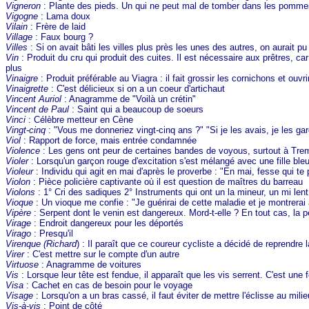
Vigneron
: Plante des pieds. Un qui ne peut mal de tomber dans les pomme
Vigogne
: Lama doux
Vilain
: Frère de laid
Village
: Faux bourg ?
Villes
: Si on avait bâti les villes plus près les unes des autres, on aurait 
Vin
: Produit du cru qui produit des cuites. Il est nécessaire aux prêtres, car
plus
Vinaigre
: Produit préférable au Viagra : il fait grossir les cornichons et ou
Vinaigrette
: C'est délicieux si on a un coeur d'artichaut
Vincent Auriol
: Anagramme de "Voilà un crétin"
Vincent de Paul
: Saint qui a beaucoup de soeurs
Vinci
: Célèbre metteur en Cène
Vingt-cinq
: "Vous me donneriez vingt-cinq ans ?" "Si je les avais, je les gar
Viol
: Rapport de force, mais entrée condamnée
Violence
: Les gens ont peur de certaines bandes de voyous, surtout à Tre
Violer
: Lorsqu'un garçon rouge d'excitation s'est mélangé avec une fille bleue
Violeur
: Individu qui agit en mai d'après le proverbe : "En mai, fesse qui te p
Violon
: Pièce policière captivante où il est question de maîtres du barreau
Violons
: 1° Cri des sadiques 2° Instruments qui ont un la mineur, un mi lent,
Vioque
: Un vioque me confie : "Je guérirai de cette maladie et je montrerai 
Vipère
: Serpent dont le venin est dangereux. Mord-t-elle ? En tout cas, la 
Virage
: Endroit dangereux pour les déportés
Virago
: Presqu'il
Virenque (Richard
) : Il paraît que ce coureur cycliste a décidé de reprendre
Virer
: C'est mettre sur le compte d'un autre
Virtuose
: Anagramme de voitures
Vis
: Lorsque leur tête est fendue, il apparaît que les vis serrent. C'est une 
Visa
: Cachet en cas de besoin pour le voyage
Visage
: Lorsqu'on a un bras cassé, il faut éviter de mettre l'éclisse au mili
Vis-à-vis
: Point de côté