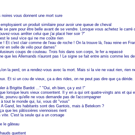
s noires vous donnent une mort sure
s employaient un produit similaire pour avoir une queue de cheval
 se pare pour être belle avant de se vendre. Lorsque vous achetez le carré d
vez-vous arrêter celui que j'ai placé hier soir ?"
'est le seul vice qui ne me coûte rien
! Et c'est clair comme de l'eau de roche ! On la trouve là, l'eau reine en Fra
enir en selle de vélo pour dames"
plusieurs coups de couteau. Trois fois dans son corps, le fer a repassé
e que les Allemands n'auront pas ! Le signe se fait entre amis comme les deux 
on la perd, on a rendez-vous avec la mort. Mais si la vie ne vaut rien, rien ne 
. Et si un cou de vieux, ça a des rides, on ne peut pas dire que ça déride. En
 à Brigitte Bardot ..." "Oui, eh bien, ça y est !"
ue lorsque leurs vieux consentent. Il y en a qui ont quatre-vingts ans et qui e
mble, pourvu qu'elle ne vous demande pas de l'accompagner
 à tout le monde qui, lui, vous dit "vous"
 A Gand, les habitants sont des Gantois, mais à Betekom ?
a que les pâtissières viennoises rient
ès vite. C'est la seule qui a un corsage
e le gâteau
chauds guettent