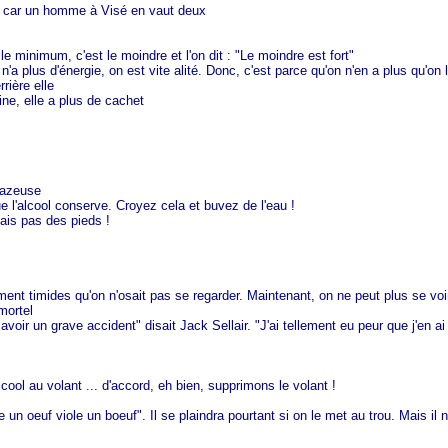
, car un homme à Visé en vaut deux
 minimum, c'est le moindre et l'on dit : "Le moindre est fort"
n'a plus d'énergie, on est vite alité. Donc, c'est parce qu'on n'en a plus qu'on l
rière elle
ine, elle a plus de cachet
 gazeuse
e l'alcool conserve. Croyez cela et buvez de l'eau !
mais pas des pieds !
ment timides qu'on n'osait pas se regarder. Maintenant, on ne peut plus se voi
mortel
illi avoir un grave accident" disait Jack Sellair. "J'ai tellement eu peur que j'en
ol au volant ... d'accord, eh bien, supprimons le volant !
un oeuf viole un boeuf". Il se plaindra pourtant si on le met au trou. Mais il ne