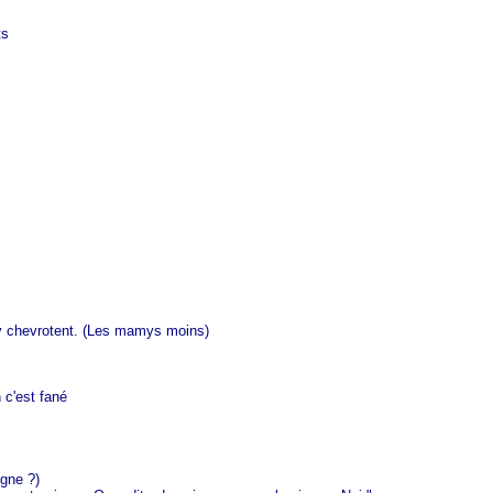
ts
es y chevrotent. (Les mamys moins)
n c'est fané
igne ?)