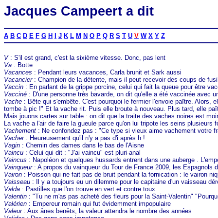
Jacques Campeert a dit
A
B
C
D
E
F
G
H
I
J
K
L
M
N
O
P
Q
R
S
T
U
V
W
X
Y
Z
V
: S'il est grand, c'est la sixième vitesse. Donc, pas lent
Va
: Botte
Vacances
: Pendant leurs vacances, Carla brunit et Sark aussi
Vacancier
: Champion de la détente, mais il peut recevoir des coups de fusi
Vaccin
: En parlant de la grippe porcine, celui qui fait la queue pour être va
Vacciné
: D'une personne très bavarde, on dit qu'elle a été vaccinée avec une
Vache
: Bête qui s'embête. C'est pourquoi le fermier l'envoie paître. Alors, el
tombe à pic !" Et la vache rit. Puis elle broute à nouveau. Plus tard, elle paî
Mais jouons cartes sur table : on dit que la traite des vaches noires est m
La vache a l'air de faire la gueule parce qu'on lui tripote les seins plusieurs f
Vachement
: Ne confondez pas : "Ce type si vieux aime vachement votre fr
Vacher
: Heureusement qu'il n'y a pas d'i après h !
Vagin
: Chemin des dames dans le bas de l'Aisne
Vaincu
: Celui qui dit : "J'ai vaincu" est pluri-anal
Vaincus
: Napoléon et quelques hussards entrent dans une auberge . L'emper
Vainqueur
: A propos du vainqueur du Tour de France 2009, les Espagnols dise
Vairon
: Poisson qui ne fait pas de bruit pendant la fornication : le vairon n
Vaisseau
: Il y a toujours eu un dilemme pour le capitaine d'un vaisseau déro
Valda
: Pastilles que l'on trouve en vert et contre toux
Valentin
: "Tu ne m'as pas acheté des fleurs pour la Saint-Valentin" "Pourqu
Valérien
: Empereur romain qui fut évidemment impopulaire
Valeur
: Aux ânes benêts, la valeur attendra le nombre des années