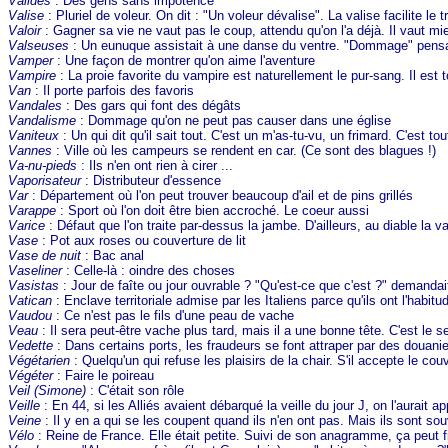
Valides
: Des gens sans impotence
Valise
: Pluriel de voleur. On dit : "Un voleur dévalise". La valise facilite le 
Valoir
: Gagner sa vie ne vaut pas le coup, attendu qu'on l'a déjà. Il vaut m
Valseuses
: Un eunuque assistait à une danse du ventre. "Dommage" pensait
Vamper
: Une façon de montrer qu'on aime l'aventure
Vampire
: La proie favorite du vampire est naturellement le pur-sang. Il est t
Van
: Il porte parfois des favoris
Vandales
: Des gars qui font des dégâts
Vandalisme
: Dommage qu'on ne peut pas causer dans une église
Vaniteux
: Un qui dit qu'il sait tout. C'est un m'as-tu-vu, un frimard. C'est tou
Vannes
: Ville où les campeurs se rendent en car. (Ce sont des blagues !)
Va-nu-pieds
: Ils n'en ont rien à cirer ...
Vaporisateur
: Distributeur d'essence
Var
: Département où l'on peut trouver beaucoup d'ail et de pins grillés
Varappe
: Sport où l'on doit être bien accroché. Le coeur aussi
Varice
: Défaut que l'on traite par-dessus la jambe. D'ailleurs, au diable la v
Vase
: Pot aux roses ou couverture de lit
Vase de nuit
: Bac anal
Vaseliner
: Celle-là : oindre des choses
Vasistas
: Jour de faîte ou jour ouvrable ? "Qu'est-ce que c'est ?" demanda
Vatican
: Enclave territoriale admise par les Italiens parce qu'ils ont l'hab
Vaudou
: Ce n'est pas le fils d'une peau de vache
Veau
: Il sera peut-être vache plus tard, mais il a une bonne tête. C'est le
Vedette
: Dans certains ports, les fraudeurs se font attraper par des douan
Végétarien
: Quelqu'un qui refuse les plaisirs de la chair. S'il accepte le cou
Végéter
: Faire le poireau
Veil (Simone)
: C'était son rôle
Veille
: En 44, si les Alliés avaient débarqué la veille du jour J, on l'aurait app
Veine
: Il y en a qui se les coupent quand ils n'en ont pas. Mais ils sont sou
Vélo
: Reine de France. Elle était petite. Suivi de son anagramme, ça peut fin