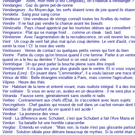
Vendanger
: "Alors, mon frère (il est Congolais), on s'habitue à vendanger ?
Vendanges
: Gaz du genre pet-de-nonne
Vendangeurs
: Au Moyen-âge, les serfs étaient ivres de joie quand ils étaie
Vendetta
: Sang pour sang corse
Vendeuse
: Une vendeuse de strings connaît toutes les ficelles du métier
Vendre
: Il ne faut pas vendre la charrue avant les boeufs
Vénézuéla
: Pays chaud apprécié par les touristes obèses qui conseillent : 
Vengeance
: Plat qui se mange froid ... comme un steak : tard, tard
Vénitienne
: Avec l'augmentation de la recrudescence, on voit revenir les m
Vent
: Un coup de vent fait plus mal qu'un coup derrière. Le vent d'août, c'e
sentir la rose ! Cf. la rose des vents
Ventouses
: Verres de contact ou quelques petits verres qui font du bien
Ventre
: Partie du corps qu'on brosse quand il crie famine. Parler à un ventr
quand on a le feu au derrière ? Surtout si on veut courir vite
Ventriloque
: Un qui peut parler la bouche pleine sans être impoli
Ventripotent
: Il n'a pas les yeux plus grands que le ventre. Et si vous voy
Ventura (Lino)
: En jouant dans "L'emmerdeur", il a voulu laisser une trace d
Vénus de Milo
: Belle étrangère installée à Paris, mais comme l'agriculture
Vêpres
: Heure des thés
Ver
: Habitant de la terre et enterré vivant, mais nudiste intégral. Il a des 
Ver solitaire
: Si vous en avez un, avalez-en un deuxième : il ne sera plus so
Véranda
: Fausse serre, généralement sans oseille ni radis
Verbes
: Contrairement aux chefs d'Etat, ils s'accordent avec leurs sujets
Vercingétorix
: Chef gaulois qui mourut de soif dans un cachot romain dont l
Verdelait
: Se dit pourtant du vin quand il est acide !
Verdeur
: La jeunesse des vieux
Verdi
: La différence avec Schubert, c'est que Schubert a fait l'Ave Maria et l
Verdun
: Sa bataille fut une horrible catacombe
Verglas
: Entendu en voiture : "Mais non, la route n'est pas glissante partou
Vérité
: Solution idéale pour détruire beaucoup de mythes. Si la vérité était 