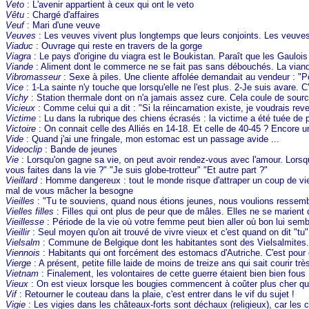
Veto
: L'avenir appartient à ceux qui ont le veto
Vêtu
: Chargé d'affaires
Veuf
: Mari d'une veuve
Veuves
: Les veuves vivent plus longtemps que leurs conjoints. Les veuve
Viaduc
: Ouvrage qui reste en travers de la gorge
Viagra
: Le pays d'origine du viagra est le Boukistan. Paraît que les Gauloi
Viande
: Aliment dont le commerce ne se fait pas sans débouchés. La viande
Vibromasseur
: Sexe à piles. Une cliente affolée demandait au vendeur : "Pou
Vice
: 1-La sainte n'y touche que lorsqu'elle ne l'est plus. 2-Je suis avare. C
Vichy
: Station thermale dont on n'a jamais assez cure. Cela coule de source 
Vicieux
: Comme celui qui a dit : "Si la réincarnation existe, je voudrais rev
Victime
: Lu dans la rubrique des chiens écrasés : la victime a été tuée de 
Victoire
: On connait celle des Alliés en 14-18. Et celle de 40-45 ? Encore un
Vide
: Quand j'ai une fringale, mon estomac est un passage avide ...
Videoclip
: Bande de jeunes
Vie
: Lorsqu'on gagne sa vie, on peut avoir rendez-vous avec l'amour. Lorsqu'
vous faites dans la vie ?" "Je suis globe-trotteur" "Et autre part ?"
Vieillard
: Homme dangereux : tout le monde risque d'attraper un coup de vieux
mal de vous mâcher la besogne
Vieilles
: "Tu te souviens, quand nous étions jeunes, nous voulions ressembler
Vielles filles
: Filles qui ont plus de peur que de mâles. Elles ne se marient q
Vieillesse
: Période de la vie où votre femme peut bien aller où bon lui se
Vieillir
: Seul moyen qu'on ait trouvé de vivre vieux et c'est quand on dit "tu"
Vielsalm
: Commune de Belgique dont les habitantes sont des Vielsalmites.
Viennois
: Habitants qui ont forcément des estomacs d'Autriche. C'est pour ç
Vierge
: A présent, petite fille laide de moins de treize ans qui sait courir tr
Vietnam
: Finalement, les volontaires de cette guerre étaient bien bien fous
Vieux
: On est vieux lorsque les bougies commencent à coûter plus cher qu
Vif
: Retourner le couteau dans la plaie, c'est entrer dans le vif du sujet !
Vigie
: Les vigies dans les châteaux-forts sont déchaux (religieux), car les 