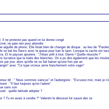
l. Il ne proteste pas quand on lui donne congé
cciné, ne paie rien pour attendre
 aiguille de phono. Elle ferait bien de changer de disque : au lieu de "Paroles,
le se bat les flancs avec la queue pour tuer le taon. Lorsque la vache est lasse 
tra. Et le paysan ajoutera : "J'étais prêt à tout. Dame ! Quelle réussite !"
oins lucrative que la traite des blanches. On a pu dire également que les misé
ois par jour, alors qu'elle ne se fait baiser qu'une fois par an
angin" avec "Ce type vicieux aime franchement votre vagin"
eur dit : " Nous sommes vaincus" et l'aubergiste : "Excusez-moi, mais je n'
nt : "Il faut toujours qu'on t'adore"
ique sans son
uté : quelle latitude adopter ?
oi ? Tu en avais à vendre ?" Valentin le désossé fut sauvé des os