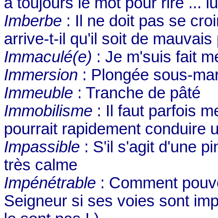
a toujours le mot pour rire ... l
Imberbe
: Il ne doit pas se cr
arrive-t-il qu'il soit de mauvais 
Immaculé(e)
: Je m'suis fait m
Immersion
: Plongée sous-mar
Immeuble
: Tranche de pâté
Immobilisme
: Il faut parfois m
pourrait rapidement conduire 
Impassible
: S'il s'agit d'une p
très calme
Impénétrable
: Comment pouvo
Seigneur si ses voies sont imp