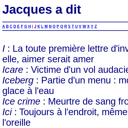
Jacques a dit
A
B
C
D
E
F
G
H
I
J
K
L
M
N
O
P
Q
R
S
T
U
V
W
X
Y
Z
I
: La toute première lettre d'in
elle, aimer serait amer
Icare
: Victime d'un vol audaci
Iceberg
: Partie d'un menu : mo
glace à l'eau
Ice crime
: Meurtre de sang fro
Ici
: Toujours à l'endroit, même 
l'oreille