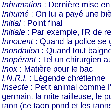
Inhumation
: Dernière mise e
Inhumé
: On lui a payé une biè
Initial
: Point final
Initiale
: Par exemple, l'R de r
Innocent
: Quand la police se g
Inondation
: Quand tout baigne 
Inopérant
: Tel un chirurgien 
Inox
: Matière pour le bac
I.N.R.I.
: Légende chrétienne
Insecte
: Petit animal comme l'
germain, la mite railleuse, le 
taon (ce taon pond et les taon