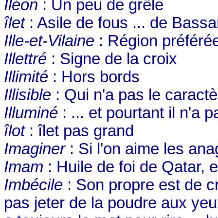
Iléon
: Un peu de grêle
îlet
: Asile de fous ... de Bass
Ille-et-Vilaine
: Région préféré
Illettré
: Signe de la croix
Illimité
: Hors bords
Illisible
: Qui n'a pas le caractè
Illuminé
: ... et pourtant il n'a 
îlot
: îlet pas grand
Imaginer
: Si l'on aime les an
Imam
: Huile de foi de Qatar, 
Imbécile
: Son propre est de cro
pas jeter de la poudre aux yeux,