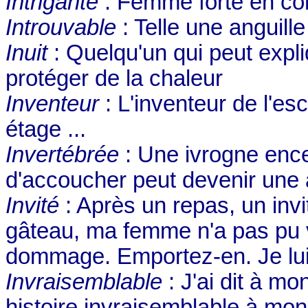
Intrigante
: Femme forte en co
Introuvable
: Telle une anguill
Inuit
: Quelqu'un qui peut exp
protéger de la chaleur
Inventeur
: L'inventeur de l'es
étage ...
Invertébrée
: Une ivrogne ence
d'accoucher peut devenir une 
Invité
: Après un repas, un inv
gâteau, ma femme n'a pas pu ve
dommage. Emportez-en. Je lui 
Invraisemblable
: J'ai dit à mo
histoire invraisemblable à mon 