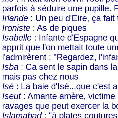
parfois à séduire une pupille.
Irlande
: Un peu d'Eire, ça fait
Ironiste
: As de piques
Isabelle
: Infante d'Espagne qui
apprit que l'on mettait toute u
l'admirèrent : "Regardez, l'infant
Isba
: Ca sent le sapin dans 
mais pas chez nous
Isé
: La baie d'Isé...que c'est
Iseut
: Amante amère, victime d
ravages que peut exercer la b
Islamabad
: "à plates coutures