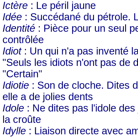
Ictère
: Le péril jaune
Idée
: Succédané du pétrole. L
Identité
: Pièce pour un seul p
contrôlée
Idiot
: Un qui n'a pas inventé l
"Seuls les idiots n'ont pas de
"Certain"
Idiotie
: Son de cloche. Dites de
elle a de jolies dents
Idole
: Ne dites pas l'idole des
la croûte
Idylle
: Liaison directe avec a