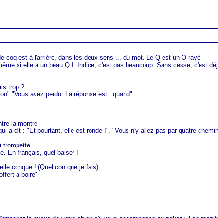
e coq est à l'arrière, dans les deux sens ... du mot. Le Q est un O rayé
me si elle a un beau Q.I. Indice, c'est pas beaucoup. Sans cesse, c'est dé
is trop ?
Non" "Vous avez perdu. La réponse est : quand"
ntre la montre
 a dit : "Et pourtant, elle est ronde !". "Vous n'y allez pas par quatre chemin
i trompette
. En français, quel baiser !
lle conque ! (Quel con que je fais)
fert à boire"