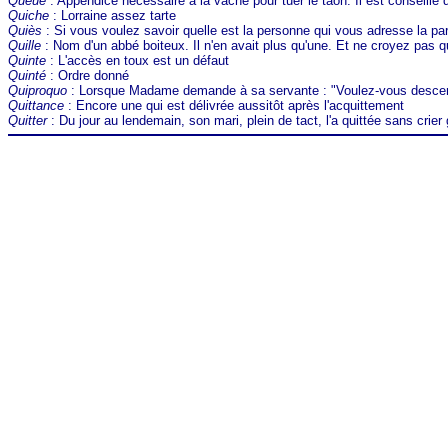
Queue
: Appendice nécessaire à la vache pour tuer le taon. Il est conseillé 
Quiche
: Lorraine assez tarte
Quiès
: Si vous voulez savoir quelle est la personne qui vous adresse la pa
Quille
: Nom d'un abbé boiteux. Il n'en avait plus qu'une. Et ne croyez pas que
Quinte
: L'accès en toux est un défaut
Quinté
: Ordre donné
Quiproquo
: Lorsque Madame demande à sa servante : "Voulez-vous descend
Quittance
: Encore une qui est délivrée aussitôt après l'acquittement
Quitter
: Du jour au lendemain, son mari, plein de tact, l'a quittée sans crier g