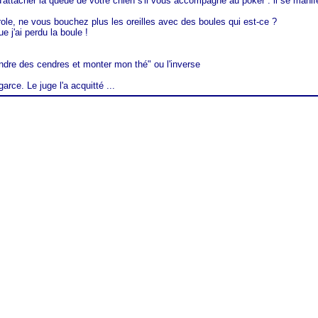
d'attacher la queue de votre chien s'il vous accompagne au poker : il se manife
role, ne vous bouchez plus les oreilles avec des boules qui est-ce ?
 j'ai perdu la boule !
re des cendres et monter mon thé" ou l'inverse
arce. Le juge l'a acquitté ...